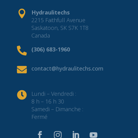

Hydraulitechs
2215 Faithfull Avenue
Saskatoon, SK S7K 1T8
Canada

(306) 683-1960

contact@hydraulitechs.com

Lundi – Vendredi :
8 h – 16 h 30
Samedi – Dimanche :
Fermé