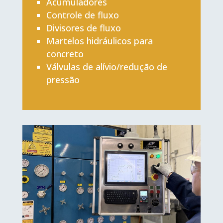
Acumuladores
Controle de fluxo
Divisores de fluxo
Martelos hidráulicos para
concreto
Válvulas de alívio/redução de
pressão