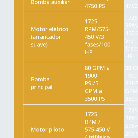
Bomba auxiliar
4750 PSI
4750
1725
1725
RPM/
Motor elétrico
RPM/575-
450-
(arrancador
450 V/3
V/3
suave)
fases/100
fase
HP
HP
80 GPM a
38 G
1900
1900
Bomba
PSI/5
PSI/
principal
GPM a
GPM
3500 PSI
3500
1725
1725
RPM 
RPM /
575-
Motor piloto
575-450 V
208 V
/ trifásico