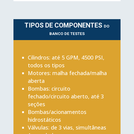
TIPOS DE COMPONENTES
DO
BANCO DE TESTES
Cilindros: até 5 GPM, 4500 PSI,
todos os tipos
Motores: malha fechada/malha
aberta
Bombas: circuito
fechado/circuito aberto, até 3
seções
Bombas/acionamentos
hidrostáticos
Válvulas: de 3 vias, simultâneas