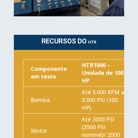
RECURSOS DO
HTR
HTR1000 –
Componente
Unidade de 100
em teste
HP
Até 3.000 RPM a
Bomba
3.500 PSI (100
HP)
Até 3000 PSI
(3500 PSI
Motor
nominal)/ 2000