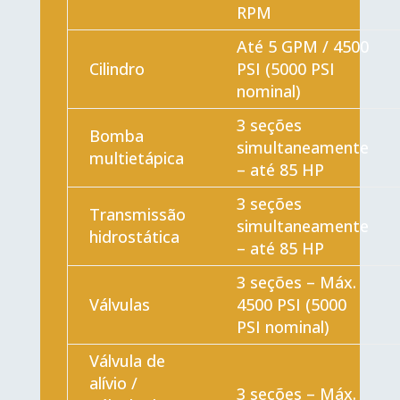
RPM
Até 5 GPM / 4500
Cilindro
PSI (5000 PSI
nominal)
3 seções
Bomba
simultaneamente
multietápica
– até 85 HP
3 seções
Transmissão
simultaneamente
hidrostática
– até 85 HP
3 seções – Máx.
Válvulas
4500 PSI (5000
PSI nominal)
Válvula de
alívio /
3 seções – Máx.