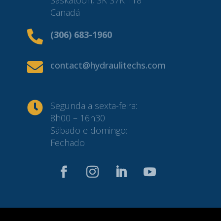
Saskatoon, SK S7K 1T8
Canadá

(306) 683-1960

contact@hydraulitechs.com

Segunda a sexta-feira:
8h00 – 16h30
Sábado e domingo:
Fechado