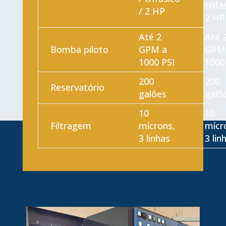
trifá
/ 2 HP
2 HP
Até 2
Até 
Bomba piloto
GPM a
GPM
1000 PSI
1000
200
200
Reservatório
galões
galõ
10
10
Filtragem
mícrons,
mícr
3 linhas
3 lin