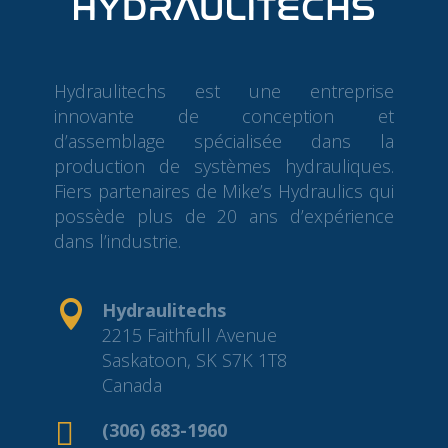
Hydraulitechs est une entreprise
innovante de conception et
d’assemblage spécialisée dans la
production de systèmes hydrauliques.
Fiers partenaires de Mike’s Hydraulics qui
possède plus de 20 ans d’expérience
dans l’industrie.

Hydraulitechs
2215 Faithfull Avenue
Saskatoon, SK S7K 1T8
Canada

(306) 683-1960