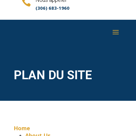

(306) 683-1960
PLAN DU SITE
Home
About Us