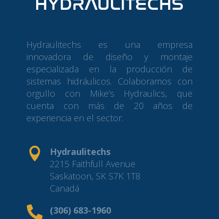
Hydraulitechs es una empresa
innovadora de diseño y montaje
especializada en la producción de
sistemas hidráulicos. Colaboramos con
orgullo con Mike’s Hydraulics, que
cuenta con más de 20 años de
experiencia en el sector.

Hydraulitechs
2215 Faithfull Avenue
Saskatoon, SK S7K 1T8
Canadá

(306) 683-1960