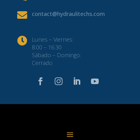

contact@hydraulitechs.com

Lunes – Viernes:
8:00 – 16:30
Sábado – Domingo:
Cerrado