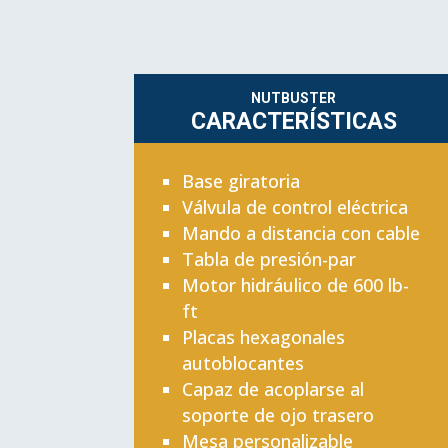
NUTBUSTER
CARACTERÍSTICAS
Base giratoria
Válvula de control eléctrica
Mando a distancia con cable
Tabla de presión-par
Motor hidráulico de 600 lb-
ft
Placas hexagonales
autoblocantes
Capaz de acoplarse al
soporte de ojo trasero
Mesa personalizable