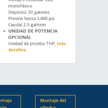
monofásico
Depósito
30 galones
Presión
hasta 3.000 psi
Caudal
2-5 gal/min
UNIDAD DE POTENCIA
OPCIONAL
Unidad de prueba THP,
más
detalles
.
ntaje
Montaje del
stón
cilindro