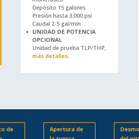
Depósito
15 galones
Presión
hasta 3.000 psi
Caudal
2-5 gal/min
UNIDAD DE POTENCIA
OPCIONAL
Unidad de prueba TLP/THP,
más detalles
.
to de
Apertura de
Desmo
o
la tuerca
del pi