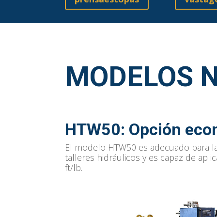
MODELOS 
HTW50
: Opción ec
El modelo HTW50 es adecuado para la
talleres hidráulicos y es capaz de apli
ft/lb.