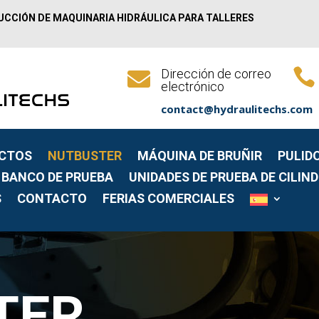
UCCIÓN DE MAQUINARIA HIDRÁULICA PARA TALLERES

Dirección de correo

electrónico
contact@hydraulitechs.com
CTOS
NUTBUSTER
MÁQUINA DE BRUÑIR
PULID
BANCO DE PRUEBA
UNIDADES DE PRUEBA DE CILIN
S
CONTACTO
FERIAS COMERCIALES
TER