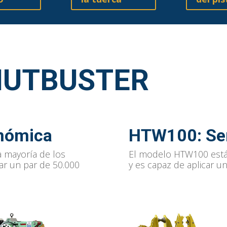
NUTBUSTER
onómica
HTW100
: S
 mayoría de los
El modelo HTW100 está
car un par de 50.000
y es capaz de aplicar un