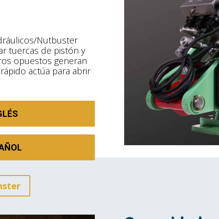
idráulicos/Nutbuster
r tuercas de pistón y
ndros opuestos generan
rápido actúa para abrir
GLÉS
PAÑOL
nster