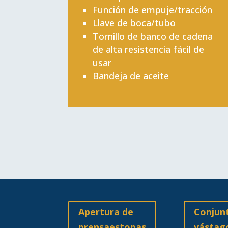
Función de empuje/tracción
Llave de boca/tubo
Tornillo de banco de cadena
de alta resistencia fácil de
usar
Bandeja de aceite
Apertura de
Conjun
prensaestopas
vástag