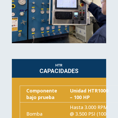
HTR
CAPACIDADES
Componente
Unidad HTR1000
bajo prueba
– 100 HP
Hasta 3.000 RPM
Bomba
@ 3.500 PSI (100