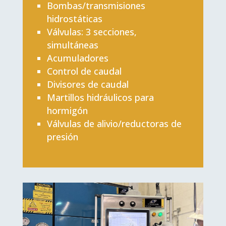
Bombas/transmisiones
hidrostáticas
Válvulas: 3 secciones,
simultáneas
Acumuladores
Control de caudal
Divisores de caudal
Martillos hidráulicos para
hormigón
Válvulas de alivio/reductoras de
presión