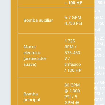
– 100 HP
– 50 
5-7
5-7 GPM,
GPM,
Bomba auxiliar
4.750 PSI
4.750
PSI
1.725
1.725
RPM 
Motor
RPM /
575-
eléctrico
575-450
450-2
(arrancador
V /
V /
suave)
trifásico
trifás
/ 100 HP
/ 50 
38 G
80 GPM
@ 1.9
@ 1.900
Bomba
PSI / 
PSI / 5
principal
GPM
GPM @