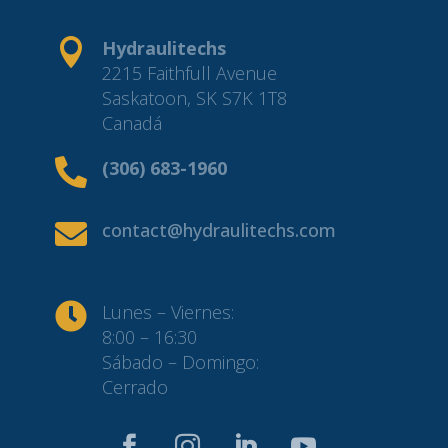

Hydraulitechs
2215 Faithfull Avenue
Saskatoon, SK S7K 1T8
Canadá

(306) 683-1960

contact@hydraulitechs.com

Lunes – Viernes:
8:00 – 16:30
Sábado – Domingo:
Cerrado