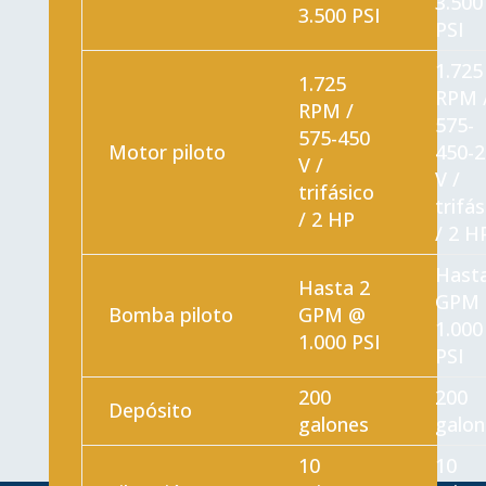
3.500
3.500 PSI
PSI
1.725
1.725
RPM 
RPM /
575-
575-450
Motor piloto
450-2
V /
V /
trifásico
trifás
/ 2 HP
/ 2 H
Hasta
Hasta 2
GPM
Bomba piloto
GPM @
1.000
1.000 PSI
PSI
200
200
Depósito
galones
galon
10
10